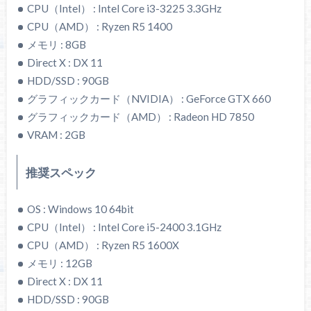
CPU（Intel） : Intel Core i3-3225 3.3GHz
CPU（AMD） : Ryzen R5 1400
メモリ : 8GB
Direct X : DX 11
HDD/SSD : 90GB
グラフィックカード（NVIDIA） : GeForce GTX 660
グラフィックカード（AMD） : Radeon HD 7850
VRAM : 2GB
推奨スペック
OS : Windows 10 64bit
CPU（Intel） : Intel Core i5-2400 3.1GHz
CPU（AMD） : Ryzen R5 1600X
メモリ : 12GB
Direct X : DX 11
HDD/SSD : 90GB