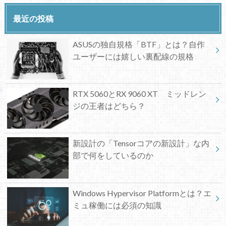
最近の投稿
ASUSの独自規格「BTF」とは？自作
ユーザーには嬉しい裏配線の規格
RTX 5060とRX 9060 XT ミッドレン
ジの王者はどちら？
新設計の「Tensorコアの新設計」な内
部で何をしているのか
Windows Hypervisor Platformとは？エ
ミュ稼働には必須の知識