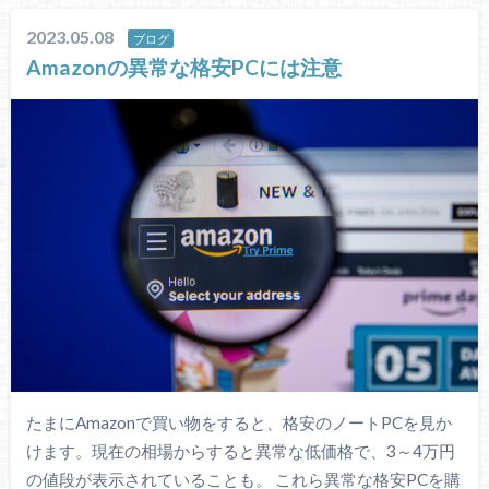
2023.05.08
ブログ
Amazonの異常な格安PCには注意
たまにAmazonで買い物をすると、格安のノートPCを見か
けます。現在の相場からすると異常な低価格で、3～4万円
の値段が表示されていることも。 これら異常な格安PCを購