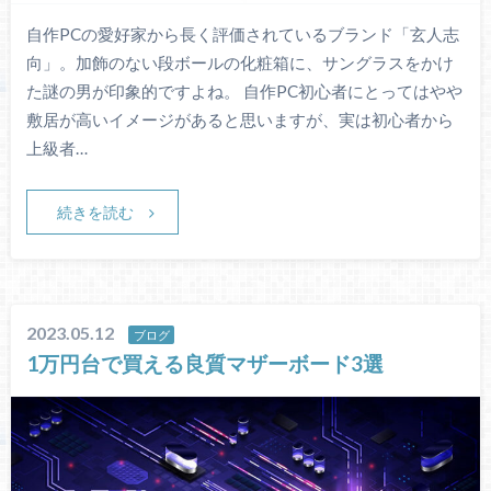
自作PCの愛好家から長く評価されているブランド「玄人志
向」。加飾のない段ボールの化粧箱に、サングラスをかけ
た謎の男が印象的ですよね。 自作PC初心者にとってはやや
敷居が高いイメージがあると思いますが、実は初心者から
上級者…
続きを読む
2023.05.12
ブログ
1万円台で買える良質マザーボード3選