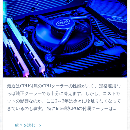
最近はCPU付属のCPUクーラーの性能がよく、定格運用な
らば純正クーラーでも十分に冷えます。しかし、コストカ
ットの影響なのか、ここ2～3年は徐々に物足りなくなって
きているのも事実。 特にIntel製CPUの付属クーラーは…
続きを読む