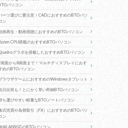
BTOパソコン
パーツ選びに要注意！CADにおすすめのBTOパソ
コン
動画再生・動画視聴におすすめのBTOパソコン
Ryzen CPU搭載のおすすめBTOパソコン
Quadroグラボを搭載したおすすめBTOパソコン
2画面から8画面まで！マルチディスプレイにおす
すめのBTOパソコン
ブラウザゲームにおすすめのWindowsタブレット
当日出荷も！とにかく早い即納BTOパソコン
持ち運びやすい軽量なBTOノートパソコン
株式売買や為替取引（FX）におすすめのBTOパソ
コン
無線LAN対応のBTOパソコン