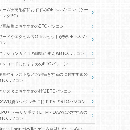
ゲーム実況配信におすすめのBTOパソコン（ゲー
ミングPC）
動画編集におすすめのBTOパソコン
ワードやエクセル等Officeセットが安いBTOパソ
コン
アクションカメラの編集に使えるBTOパソコン
エンコードにおすすめのBTOパソコン
漫画やイラストなどお絵描きするのにおすすめの
BTOパソコン
クリスタにおすすめの推奨BTOパソコン
RAW現像やレタッチにおすすめのBTOパソコン
CPUとメモリが重要！DTM・DAWにおすすめの
BTOパソコン
Unreal EngineやVRのゲーム開発におすすめの