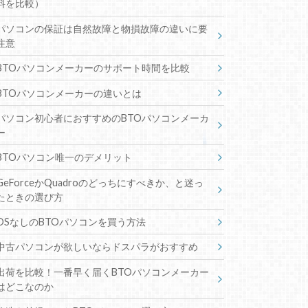
料を比較）
パソコンの保証は自然故障と物損故障の違いに要
注意
BTOパソコンメーカーのサポート時間を比較
BTOパソコンメーカーの違いとは
パソコン初心者におすすめのBTOパソコンメーカ
ー
BTOパソコン唯一のデメリット
GeForceかQuadroのどっちにすべきか、と迷っ
たときの選び方
OSなしのBTOパソコンを買う方法
中古パソコンが欲しいならドスパラがおすすめ
出荷を比較！一番早く届くBTOパソコンメーカー
はどこなのか