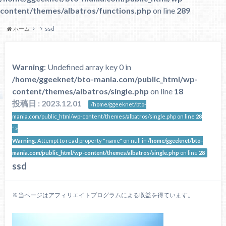
content/themes/albatros/functions.php
on line
289
ホーム
ssd
Warning
: Undefined array key 0 in
/home/ggeeknet/bto-mania.com/public_html/wp-
content/themes/albatros/single.php
on line
18
投稿日 : 2023.12.01
/home/ggeeknet/bto-
mania.com/public_html/wp-content/themes/albatros/single.php on line
28
">
Warning
: Attempt to read property "name" on null in
/home/ggeeknet/bto-
mania.com/public_html/wp-content/themes/albatros/single.php
on line
28
ssd
※当ページはアフィリエイトプログラムによる収益を得ています。