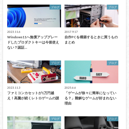
ブログ
ブログ
2023.11.6
2017.9.17
Windows11へ無償アップグレー
自作PCを構築するときに買うもの
ドしたプロダクトキーは今後使え
まとめ
ない？認証…
ブログ
ブログ
2023.11.3
2025.6.6
ファミコンカセットが1万円越
「ゲームが徐々に簡単になってい
え！高騰が続くレトロゲームの謎
る？」難解なゲームが好まれない
理由
ブログ
ブログ