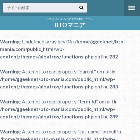
比較してわかるおすすめBTOパソコン
BTOマニア
Warning
: Undefined array key 0 in
/home/ggeeknet/bto-
mania.com/public_html/wp-
content/themes/albatros/functions.php
on line
282
Warning
: Attempt to read property "parent" on null in
/home/ggeeknet/bto-mania.com/public_html/wp-
content/themes/albatros/functions.php
on line
283
Warning
: Attempt to read property "term_id" on null in
/home/ggeeknet/bto-mania.com/public_html/wp-
content/themes/albatros/functions.php
on line
289
Warning
: Attempt to read property "cat_name" on null in
/home/ggeeknet/bto-mania.com/public_html/wp-