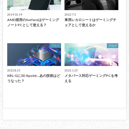
2019.10.19
2022.7.3
AMD採用のSurfaceはゲーミング
車用レカロシートはゲーミングチ
ノートPCとして使える？
ェアとして使えるか
ブログ
ブログ
2022.8.21
2022.1.23
KBL-Gに3D Xpoint…あの技術はど
メタバース対応ゲーミングPCを考
うなった？
える