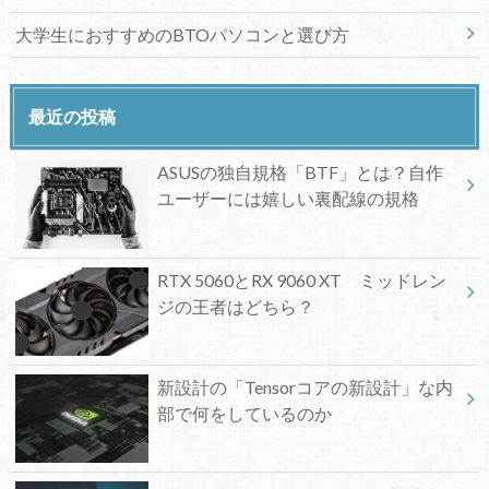
大学生におすすめのBTOパソコンと選び方
最近の投稿
ASUSの独自規格「BTF」とは？自作
ユーザーには嬉しい裏配線の規格
RTX 5060とRX 9060 XT ミッドレン
ジの王者はどちら？
新設計の「Tensorコアの新設計」な内
部で何をしているのか