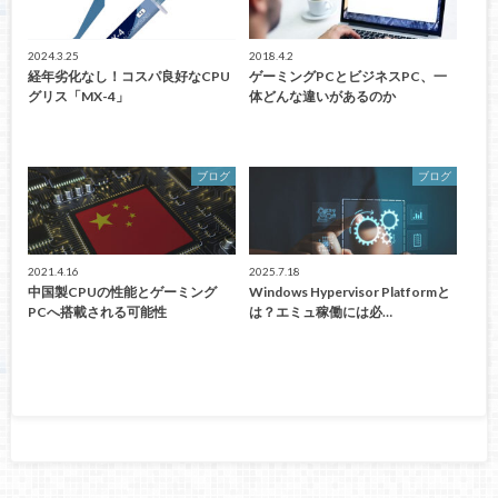
2024.3.25
2018.4.2
経年劣化なし！コスパ良好なCPU
ゲーミングPCとビジネスPC、一
グリス「MX-4」
体どんな違いがあるのか
ブログ
ブログ
2021.4.16
2025.7.18
中国製CPUの性能とゲーミング
Windows Hypervisor Platformと
PCへ搭載される可能性
は？エミュ稼働には必…