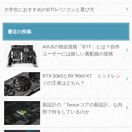
大学生におすすめのBTOパソコンと選び方
最近の投稿
ASUSの独自規格「BTF」とは？自作
ユーザーには嬉しい裏配線の規格
RTX 5060とRX 9060 XT ミッドレン
ジの王者はどちら？
新設計の「Tensorコアの新設計」な内
部で何をしているのか