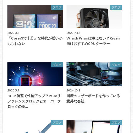
ブログ
ブログ
2023.3.3
2020.7.12
「Core i3で十分」な時代が近いか
Wraith Prismは冷えない？Ryzen
もしれない
向けおすすめCPUクーラー
ブログ
ブログ
2025.5.9
2024.10.1
BCLK調整で性能アップ？PCIeリ
国産のマザーボードを作っている
ファレンスクロックとオーバーク
意外な会社
ロックの基…
ブログ
ブログ