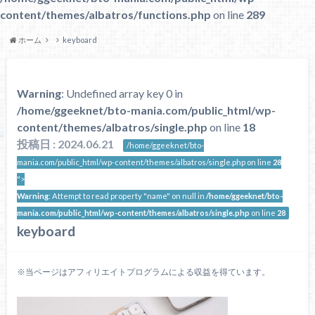
content/themes/albatros/functions.php
on line
289
ホーム
keyboard
Warning
: Undefined array key 0 in
/home/ggeeknet/bto-mania.com/public_html/wp-
content/themes/albatros/single.php
on line
18
投稿日 : 2024.06.21
/home/ggeeknet/bto-
mania.com/public_html/wp-content/themes/albatros/single.php on line
28
">
Warning
: Attempt to read property "name" on null in
/home/ggeeknet/bto-
mania.com/public_html/wp-content/themes/albatros/single.php
on line
28
keyboard
※当ページはアフィリエイトプログラムによる収益を得ています。