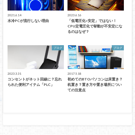
2021.6.14
2023.6.16
水冷PCが流行しない理由
「低電圧化=安定」ではない！
CPU定電圧化で挙動が不安定にな
るのはなぜ？
ブログ
ブログ
2023.3.31
2017.5.18
コンセントがネット回線に？忘れ
初めてのBTOパソコンは床置き？
られた便利アイテム「PLC」
机置き？置き方や置き場所につい
ての注意点