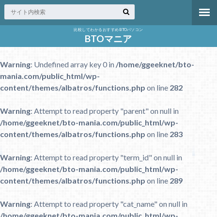
比較してわかるおすすめBTOパソコン
BTOマニア
Warning
: Undefined array key 0 in
/home/ggeeknet/bto-
mania.com/public_html/wp-
content/themes/albatros/functions.php
on line
282
Warning
: Attempt to read property "parent" on null in
/home/ggeeknet/bto-mania.com/public_html/wp-
content/themes/albatros/functions.php
on line
283
Warning
: Attempt to read property "term_id" on null in
/home/ggeeknet/bto-mania.com/public_html/wp-
content/themes/albatros/functions.php
on line
289
Warning
: Attempt to read property "cat_name" on null in
/home/ggeeknet/bto-mania.com/public_html/wp-