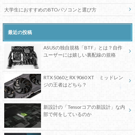
大学生におすすめのBTOパソコンと選び方
最近の投稿
ASUSの独自規格「BTF」とは？自作
ユーザーには嬉しい裏配線の規格
RTX 5060とRX 9060 XT ミッドレン
ジの王者はどちら？
新設計の「Tensorコアの新設計」な内
部で何をしているのか