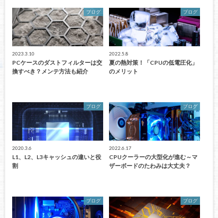
ブログ
ブログ
2023.3.10
2022.5.8
PCケースのダストフィルターは交
夏の熱対策！「CPUの低電圧化」
換すべき？メンテ方法も紹介
のメリット
ブログ
ブログ
2020.3.6
2022.6.17
L1、L2、L3キャッシュの違いと役
CPUクーラーの大型化が進む～マ
割
ザーボードのたわみは大丈夫？
ブログ
ブログ