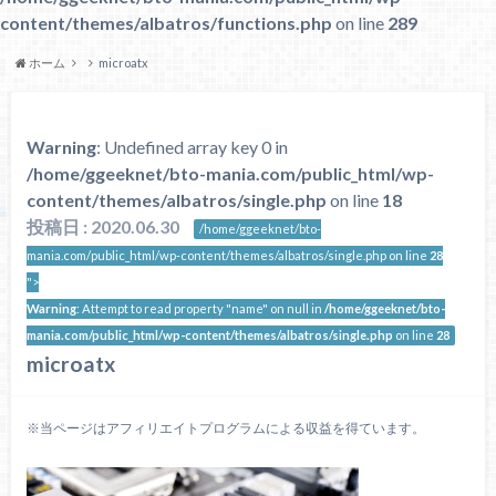
content/themes/albatros/functions.php
on line
289
ホーム
microatx
Warning
: Undefined array key 0 in
/home/ggeeknet/bto-mania.com/public_html/wp-
content/themes/albatros/single.php
on line
18
投稿日 : 2020.06.30
/home/ggeeknet/bto-
mania.com/public_html/wp-content/themes/albatros/single.php on line
28
">
Warning
: Attempt to read property "name" on null in
/home/ggeeknet/bto-
mania.com/public_html/wp-content/themes/albatros/single.php
on line
28
microatx
※当ページはアフィリエイトプログラムによる収益を得ています。