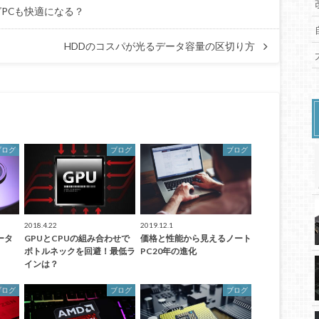
ーミングPCも快適になる？
HDDのコスパが光るデータ容量の区切り方
ブログ
ブログ
ブログ
2018.4.22
2019.12.1
ータ
GPUとCPUの組み合わせで
価格と性能から見えるノート
ボトルネックを回避！最低ラ
PC20年の進化
インは？
ブログ
ブログ
ブログ