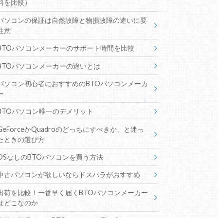
料を比較）
パソコンの保証は自然故障と物損故障の違いに要
注意
BTOパソコンメーカーのサポート時間を比較
BTOパソコンメーカーの違いとは
パソコン初心者におすすめのBTOパソコンメーカ
ー
BTOパソコン唯一のデメリット
GeForceかQuadroのどっちにすべきか、と迷っ
たときの選び方
OSなしのBTOパソコンを買う方法
中古パソコンが欲しいならドスパラがおすすめ
出荷を比較！一番早く届くBTOパソコンメーカー
はどこなのか