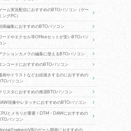
ゲーム実況配信におすすめのBTOパソコン（ゲー
ミングPC）
動画編集におすすめのBTOパソコン
ワードやエクセル等Officeセットが安いBTOパソ
コン
アクションカメラの編集に使えるBTOパソコン
エンコードにおすすめのBTOパソコン
漫画やイラストなどお絵描きするのにおすすめの
BTOパソコン
クリスタにおすすめの推奨BTOパソコン
RAW現像やレタッチにおすすめのBTOパソコン
CPUとメモリが重要！DTM・DAWにおすすめの
BTOパソコン
Unreal EngineやVRのゲーム開発におすすめの