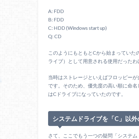
A: FDD
B: FDD
C: HDD (Windows start up)
Q: CD
このようにもともとCから始まっていたの
ライブ）として用意される使用だったわ
当時はストレージといえばフロッピーが
です。そのため、優先度の高い順に命名し
はCドライブになっていたのです。
システムドライブを「C」以外
さて、ここでもう一つの疑問「システムド