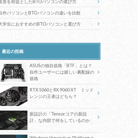
改造を前提としたBTOパソコンの選び方
自作パソコンとBTOパソコンの違いを比較
大学生におすすめのBTOパソコンと選び方
最近の投稿
ASUSの独自規格「BTF」とは？
自作ユーザーには嬉しい裏配線の
規格
RTX 5060とRX 9060 XT ミッド
レンジの王者はどちら？
新設計の「Tensorコアの新設
計」な内部で何をしているのか
Windows Hypervisor Platformと