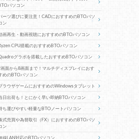
BTOパソコン
パーツ選びに要注意！CADにおすすめのBTOパソ
コン
動画再生・動画視聴におすすめのBTOパソコン
Ryzen CPU搭載のおすすめBTOパソコン
Quadroグラボを搭載したおすすめBTOパソコン
2画面から8画面まで！マルチディスプレイにおす
すめのBTOパソコン
ブラウザゲームにおすすめのWindowsタブレット
当日出荷も！とにかく早い即納BTOパソコン
持ち運びやすい軽量なBTOノートパソコン
株式売買や為替取引（FX）におすすめのBTOパソ
コン
無線LAN対応のBTOパソコン