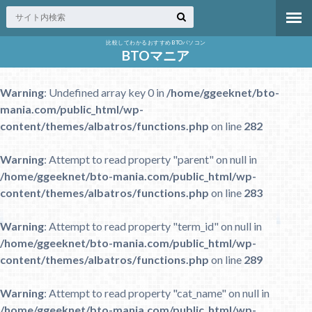
比較してわかるおすすめBTOパソコン
BTOマニア
Warning
: Undefined array key 0 in
/home/ggeeknet/bto-
mania.com/public_html/wp-
content/themes/albatros/functions.php
on line
282
Warning
: Attempt to read property "parent" on null in
/home/ggeeknet/bto-mania.com/public_html/wp-
content/themes/albatros/functions.php
on line
283
Warning
: Attempt to read property "term_id" on null in
/home/ggeeknet/bto-mania.com/public_html/wp-
content/themes/albatros/functions.php
on line
289
Warning
: Attempt to read property "cat_name" on null in
/home/ggeeknet/bto-mania.com/public_html/wp-