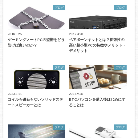
ブログ
ブログ
2018.8.26
2017.4.20
ゲーミングノートPCの盗難をどう
ベアボーンキットとは？拡張性の
防げば良いのか？
高い超小型PCの特徴やメリット・
デメリット
ブログ
ブログ
2023.8.11
2017.9.28
コイルも磁石もないソリッドステ
BTOパソコンを購入後はじめにす
ートスピーカーとは
ることは
ブログ
ブログ