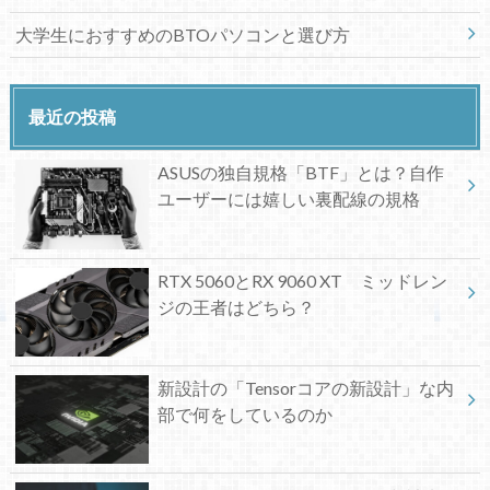
大学生におすすめのBTOパソコンと選び方
最近の投稿
ASUSの独自規格「BTF」とは？自作
ユーザーには嬉しい裏配線の規格
RTX 5060とRX 9060 XT ミッドレン
ジの王者はどちら？
新設計の「Tensorコアの新設計」な内
部で何をしているのか