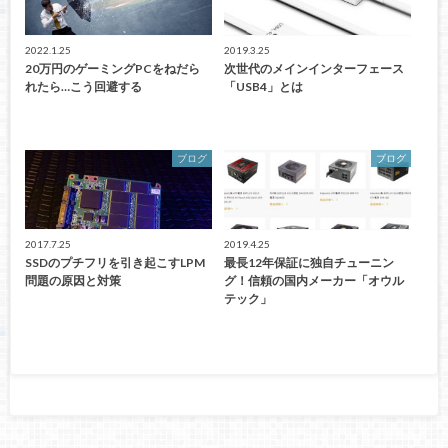
2022.1.25
2019.3.25
20万円のゲーミングPCをねだら
次世代のメインインターフェース
れたら…こう回避する
「USB4」とは
ブログ
ブログ
2017.7.25
2019.4.25
SSDのプチフリを引き起こすLPM
最長12年保証に独自チューニン
問題の原因と対策
グ！信頼の国内メーカー「オウル
テック」