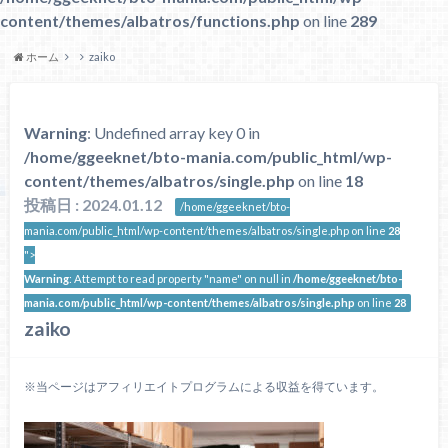
content/themes/albatros/functions.php
on line
289
ホーム
zaiko
Warning
: Undefined array key 0 in
/home/ggeeknet/bto-mania.com/public_html/wp-
content/themes/albatros/single.php
on line
18
投稿日 : 2024.01.12
/home/ggeeknet/bto-
mania.com/public_html/wp-content/themes/albatros/single.php on line
28
">
Warning
: Attempt to read property "name" on null in
/home/ggeeknet/bto-
mania.com/public_html/wp-content/themes/albatros/single.php
on line
28
zaiko
※当ページはアフィリエイトプログラムによる収益を得ています。