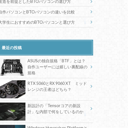
改造を前提としたBTOパソコンの選び方
自作パソコンとBTOパソコンの違いを比較
大学生におすすめのBTOパソコンと選び方
最近の投稿
ASUSの独自規格「BTF」とは？
自作ユーザーには嬉しい裏配線の
規格
RTX 5060とRX 9060 XT ミッド
レンジの王者はどちら？
新設計の「Tensorコアの新設
計」な内部で何をしているのか
Windows Hypervisor Platformと