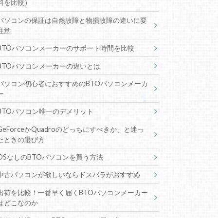
料を比較）
パソコンの保証は自然故障と物損故障の違いに要
注意
BTOパソコンメーカーのサポート時間を比較
BTOパソコンメーカーの違いとは
パソコン初心者におすすめのBTOパソコンメーカ
ー
BTOパソコン唯一のデメリット
GeForceかQuadroのどっちにすべきか、と迷っ
たときの選び方
OSなしのBTOパソコンを買う方法
中古パソコンが欲しいならドスパラがおすすめ
出荷を比較！一番早く届くBTOパソコンメーカー
はどこなのか