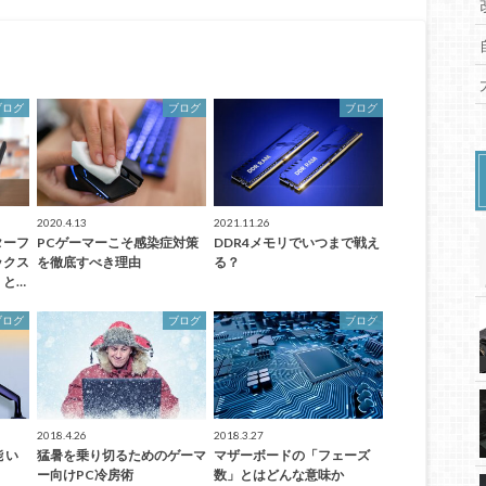
ブログ
ブログ
ブログ
2020.4.13
2021.11.26
ターフ
PCゲーマーこそ感染症対策
DDR4メモリでいつまで戦え
ックス
を徹底すべき理由
る？
」と…
ブログ
ブログ
ブログ
2018.4.26
2018.3.27
 い
猛暑を乗り切るためのゲーマ
マザーボードの「フェーズ
ー向けPC冷房術
数」とはどんな意味か