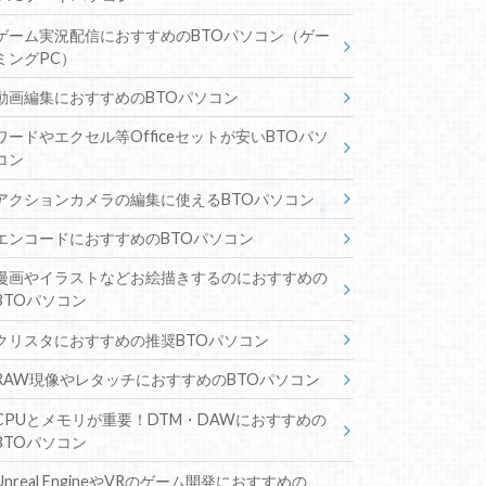
ゲーム実況配信におすすめのBTOパソコン（ゲー
ミングPC）
動画編集におすすめのBTOパソコン
ワードやエクセル等Officeセットが安いBTOパソ
コン
アクションカメラの編集に使えるBTOパソコン
エンコードにおすすめのBTOパソコン
漫画やイラストなどお絵描きするのにおすすめの
BTOパソコン
クリスタにおすすめの推奨BTOパソコン
RAW現像やレタッチにおすすめのBTOパソコン
CPUとメモリが重要！DTM・DAWにおすすめの
BTOパソコン
Unreal EngineやVRのゲーム開発におすすめの