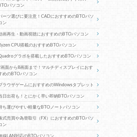
BTOパソコン
パーツ選びに要注意！CADにおすすめのBTOパソ
コン
動画再生・動画視聴におすすめのBTOパソコン
Ryzen CPU搭載のおすすめBTOパソコン
Quadroグラボを搭載したおすすめBTOパソコン
2画面から8画面まで！マルチディスプレイにおす
すめのBTOパソコン
ブラウザゲームにおすすめのWindowsタブレット
当日出荷も！とにかく早い即納BTOパソコン
持ち運びやすい軽量なBTOノートパソコン
株式売買や為替取引（FX）におすすめのBTOパソ
コン
無線LAN対応のBTOパソコン