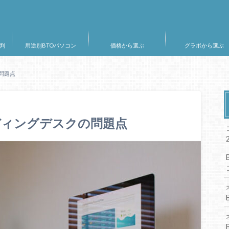
判
用途別BTOパソコン
価格から選ぶ
グラボから選ぶ
問題点
ディングデスクの問題点