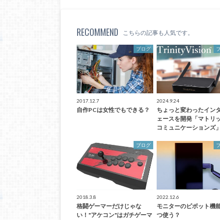
RECOMMEND
こちらの記事も人気です。
ブログ
2017.12.7
2024.9.24
自作PCは女性でもできる？
ちょっと変わったイン
ェースを開発「マトリ
コミュニケーションズ
ブログ
2018.3.8
2022.12.6
格闘ゲーマーだけじゃな
モニターのピボット機能
い！"アケコン"はガチゲーマ
つ使う？