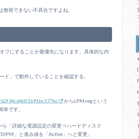
は無視できない不具合ですよね。
をオフにすることが最優先になります。具体的な内
HCIモード」で動作していることを確認する。
e9fd2f34cd4d51691bc5776c
からLPM.regという
簡単です。
ンから「詳細な電源設定の変更⇒ハードディスク
– HIPM/DIPM」と進み値を「Active」へと変更。