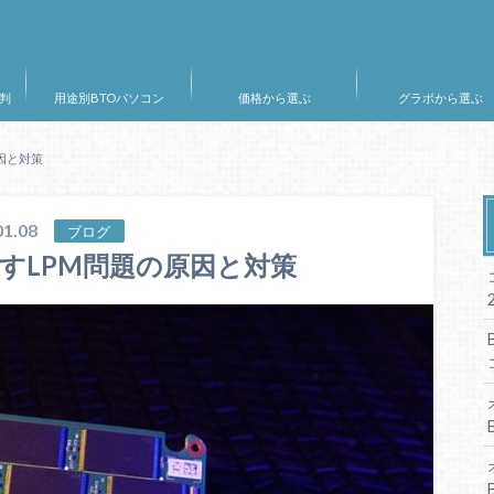
判
用途別BTOパソコン
価格から選ぶ
グラボから選ぶ
因と対策
1.08
ブログ
すLPM問題の原因と対策