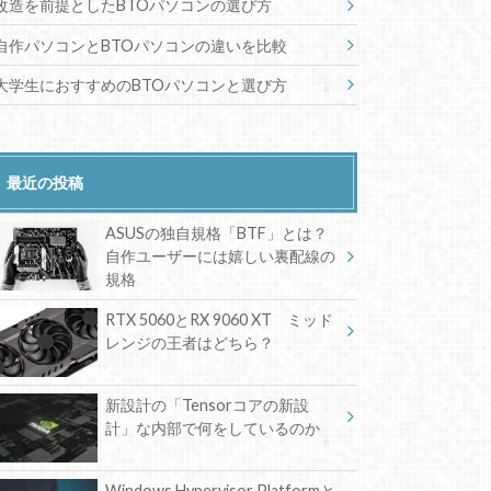
改造を前提としたBTOパソコンの選び方
自作パソコンとBTOパソコンの違いを比較
大学生におすすめのBTOパソコンと選び方
最近の投稿
ASUSの独自規格「BTF」とは？
自作ユーザーには嬉しい裏配線の
規格
RTX 5060とRX 9060 XT ミッド
レンジの王者はどちら？
新設計の「Tensorコアの新設
計」な内部で何をしているのか
Windows Hypervisor Platformと