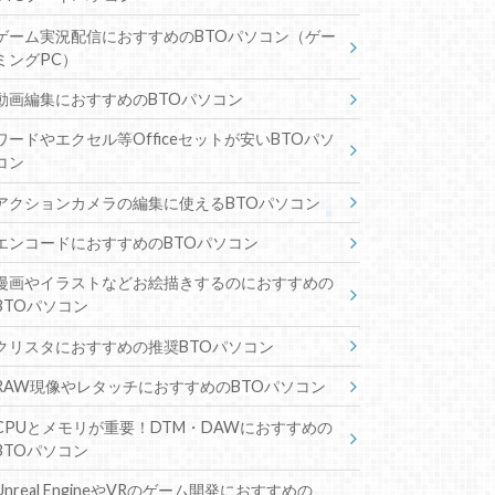
ゲーム実況配信におすすめのBTOパソコン（ゲー
ミングPC）
動画編集におすすめのBTOパソコン
ワードやエクセル等Officeセットが安いBTOパソ
コン
アクションカメラの編集に使えるBTOパソコン
エンコードにおすすめのBTOパソコン
漫画やイラストなどお絵描きするのにおすすめの
BTOパソコン
クリスタにおすすめの推奨BTOパソコン
RAW現像やレタッチにおすすめのBTOパソコン
CPUとメモリが重要！DTM・DAWにおすすめの
BTOパソコン
Unreal EngineやVRのゲーム開発におすすめの