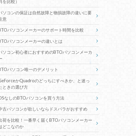
料を比較）
パソコンの保証は自然故障と物損故障の違いに要
注意
BTOパソコンメーカーのサポート時間を比較
BTOパソコンメーカーの違いとは
パソコン初心者におすすめのBTOパソコンメーカ
ー
BTOパソコン唯一のデメリット
GeForceかQuadroのどっちにすべきか、と迷っ
たときの選び方
OSなしのBTOパソコンを買う方法
中古パソコンが欲しいならドスパラがおすすめ
出荷を比較！一番早く届くBTOパソコンメーカー
はどこなのか