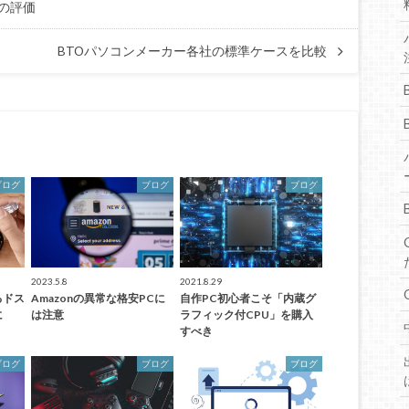
」の評価
BTOパソコンメーカー各社の標準ケースを比較
ブログ
ブログ
ブログ
2023.5.8
2021.8.29
るドス
Amazonの異常な格安PCに
自作PC初心者こそ「内蔵グ
に
は注意
ラフィック付CPU」を購入
すべき
ブログ
ブログ
ブログ