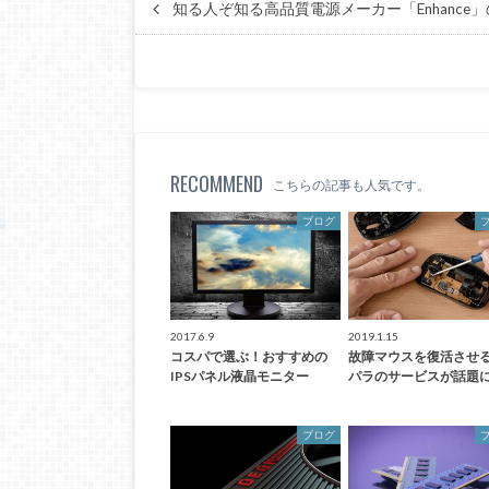
知る人ぞ知る高品質電源メーカー「Enhance
RECOMMEND
こちらの記事も人気です。
ブログ
2017.6.9
2019.1.15
コスパで選ぶ！おすすめの
故障マウスを復活させ
IPSパネル液晶モニター
パラのサービスが話題
ブログ