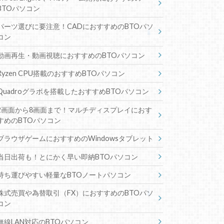
BTOパソコン
パーツ選びに要注意！CADにおすすめのBTOパソ
コン
動画再生・動画視聴におすすめのBTOパソコン
Ryzen CPU搭載のおすすめBTOパソコン
Quadroグラボを搭載したおすすめBTOパソコン
2画面から8画面まで！マルチディスプレイにおす
すめのBTOパソコン
ブラウザゲームにおすすめのWindowsタブレット
当日出荷も！とにかく早い即納BTOパソコン
持ち運びやすい軽量なBTOノートパソコン
株式売買や為替取引（FX）におすすめのBTOパソ
コン
無線LAN対応のBTOパソコン