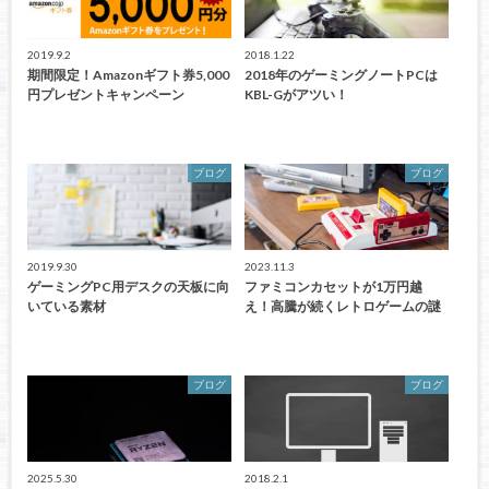
2019.9.2
2018.1.22
期間限定！Amazonギフト券5,000
2018年のゲーミングノートPCは
円プレゼントキャンペーン
KBL-Gがアツい！
ブログ
ブログ
2019.9.30
2023.11.3
ゲーミングPC用デスクの天板に向
ファミコンカセットが1万円越
いている素材
え！高騰が続くレトロゲームの謎
ブログ
ブログ
2025.5.30
2018.2.1