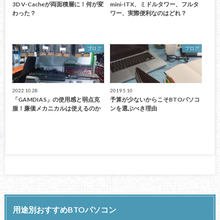
3D V-Cacheが両面積層に！何が変
mini-ITX、ミドルタワー、フルタ
わった？
ワー、実際便利なのはどれ？
ブログ
ブログ
2022.10.28
2019.5.10
「GAMDIAS」の使用感と弱点克
予算が少ないからこそBTOパソコ
服！廉価メカニカルは使えるのか
ンを選ぶべき理由
用途別おすすめBTOパソコン