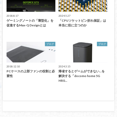
2018.8.17
2024.5.27
ゲーミングノートの「薄型化」を
「CPUソケットピン折れ保証」は
促進するMax-Q Designとは
本当に役に立つのか
ブログ
ブログ
2018.12.10
2024.3.15
PCケースの上部ファンの役割と必
帰省するとゲームができない…を
要性
解決する「docomo home 5G
HR0…