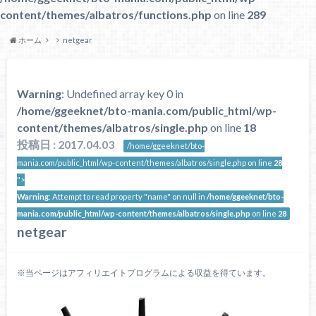
content/themes/albatros/functions.php
on line
289
ホーム
netgear
Warning
: Undefined array key 0 in
/home/ggeeknet/bto-mania.com/public_html/wp-
content/themes/albatros/single.php
on line
18
投稿日 : 2017.04.03
/home/ggeeknet/bto-
mania.com/public_html/wp-content/themes/albatros/single.php on line
28
">
Warning
: Attempt to read property "name" on null in
/home/ggeeknet/bto-
mania.com/public_html/wp-content/themes/albatros/single.php
on line
28
netgear
※当ページはアフィリエイトプログラムによる収益を得ています。