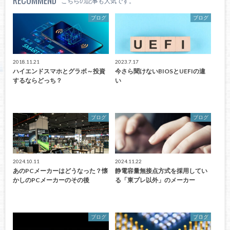
RECOMMEND
こちらの記事も人気です。
ブログ
ブログ
2018.11.21
2023.7.17
ハイエンドスマホとグラボ～投資
今さら聞けないBIOSとUEFIの違
するならどっち？
い
ブログ
ブログ
2024.10.11
2024.11.22
あのPCメーカーはどうなった？懐
静電容量無接点方式を採用してい
かしのPCメーカーのその後
る「東プレ以外」のメーカー
ブログ
ブログ