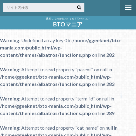
比較してわかるおすすめBTOパソコン
BTOマニア
Warning
: Undefined array key 0 in
/home/ggeeknet/bto-
mania.com/public_html/wp-
content/themes/albatros/functions.php
on line
282
Warning
: Attempt to read property "parent" on null in
/home/ggeeknet/bto-mania.com/public_html/wp-
content/themes/albatros/functions.php
on line
283
Warning
: Attempt to read property "term_id" on null in
/home/ggeeknet/bto-mania.com/public_html/wp-
content/themes/albatros/functions.php
on line
289
Warning
: Attempt to read property "cat_name" on null in
/home/ggeeknet/bto-mania.com/public_html/wp-