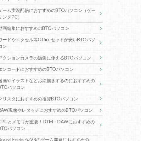
ゲーム実況配信におすすめのBTOパソコン（ゲー
ミングPC）
動画編集におすすめのBTOパソコン
ワードやエクセル等Officeセットが安いBTOパソ
コン
アクションカメラの編集に使えるBTOパソコン
エンコードにおすすめのBTOパソコン
漫画やイラストなどお絵描きするのにおすすめの
BTOパソコン
クリスタにおすすめの推奨BTOパソコン
RAW現像やレタッチにおすすめのBTOパソコン
CPUとメモリが重要！DTM・DAWにおすすめの
BTOパソコン
Unreal EngineやVRのゲーム開発におすすめの