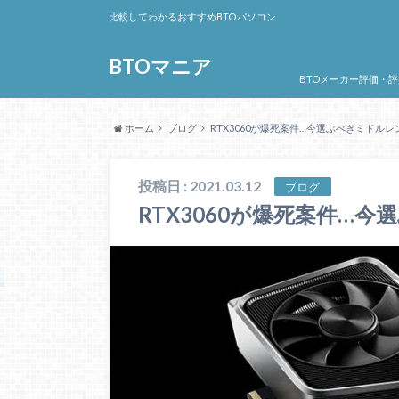
比較してわかるおすすめBTOパソコン
BTOマニア
BTOメーカー評価・評
ホーム
ブログ
RTX3060が爆死案件…今選ぶべきミドルレ
投稿日 : 2021.03.12
ブログ
RTX3060が爆死案件…