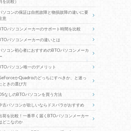
料を比較）
パソコンの保証は自然故障と物損故障の違いに要
注意
BTOパソコンメーカーのサポート時間を比較
BTOパソコンメーカーの違いとは
パソコン初心者におすすめのBTOパソコンメーカ
ー
BTOパソコン唯一のデメリット
GeForceかQuadroのどっちにすべきか、と迷っ
たときの選び方
OSなしのBTOパソコンを買う方法
中古パソコンが欲しいならドスパラがおすすめ
出荷を比較！一番早く届くBTOパソコンメーカー
はどこなのか