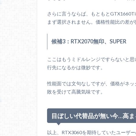
さらに言うならば、もともとGTX1660
まず選択されません。価格性能比の差が
候補3：RTX2070無印、SUPER
ここはもうミドルレンジですらないと思い
行先になるかは微妙です。
性能面では文句なしですが、価格がネック
敗を受けて高騰気味です。
目ぼしい代替品が無い今…高まる
以上、RTX3060を期待していたユーザ