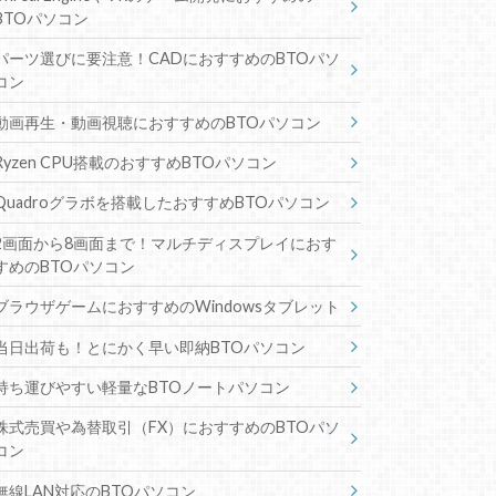
BTOパソコン
パーツ選びに要注意！CADにおすすめのBTOパソ
コン
動画再生・動画視聴におすすめのBTOパソコン
Ryzen CPU搭載のおすすめBTOパソコン
Quadroグラボを搭載したおすすめBTOパソコン
2画面から8画面まで！マルチディスプレイにおす
すめのBTOパソコン
ブラウザゲームにおすすめのWindowsタブレット
当日出荷も！とにかく早い即納BTOパソコン
持ち運びやすい軽量なBTOノートパソコン
株式売買や為替取引（FX）におすすめのBTOパソ
コン
無線LAN対応のBTOパソコン