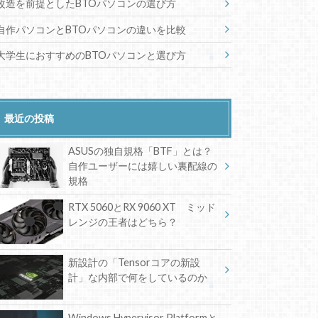
改造を前提としたBTOパソコンの選び方
自作パソコンとBTOパソコンの違いを比較
大学生におすすめのBTOパソコンと選び方
最近の投稿
ASUSの独自規格「BTF」とは？
自作ユーザーには嬉しい裏配線の
規格
RTX 5060とRX 9060 XT ミッド
レンジの王者はどちら？
新設計の「Tensorコアの新設
計」な内部で何をしているのか
Windows Hypervisor Platformと