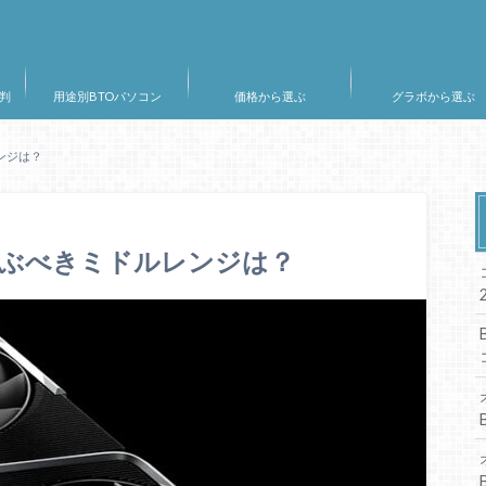
判
用途別BTOパソコン
価格から選ぶ
グラボから選ぶ
ンジは？
今選ぶべきミドルレンジは？