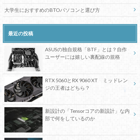
大学生におすすめのBTOパソコンと選び方
最近の投稿
ASUSの独自規格「BTF」とは？自作
ユーザーには嬉しい裏配線の規格
RTX 5060とRX 9060 XT ミッドレン
ジの王者はどちら？
新設計の「Tensorコアの新設計」な内
部で何をしているのか