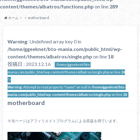
content/themes/albatros/functions.php
on line
289
ホーム
motherboard
Warning
: Undefined array key 0 in
/home/ggeeknet/bto-mania.com/public_html/wp-
content/themes/albatros/single.php
on line
18
投稿日 : 2023.12.16
/home/ggeeknet/bto-
mania.com/public_html/wp-content/themes/albatros/single.php on line
28
">
Warning
: Attempt to read property "name" on null in
/home/ggeeknet/bto-
mania.com/public_html/wp-content/themes/albatros/single.php
on line
28
motherboard
※当ページはアフィリエイトプログラムによる収益を得ています。