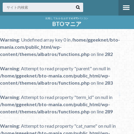
比較してわかるおすすめBTOパソコン
BTOマニア
Warning
: Undefined array key 0 in
/home/ggeeknet/bto-
mania.com/public_html/wp-
content/themes/albatros/functions.php
on line
282
Warning
: Attempt to read property "parent" on null in
/home/ggeeknet/bto-mania.com/public_html/wp-
content/themes/albatros/functions.php
on line
283
Warning
: Attempt to read property "term_id" on null in
/home/ggeeknet/bto-mania.com/public_html/wp-
content/themes/albatros/functions.php
on line
289
Warning
: Attempt to read property "cat_name" on null in
/home/ggeeknet/bto-mania.com/public_html/wp-