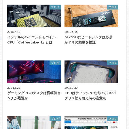
ブログ
ブログ
2018.4.10
2018.5.15
インテルのハイエンドモバイル
M.2 SSDにヒートシンクは必須
CPU「Coffee Lake-H」とは
か？その効果を検証
ブログ
ブログ
2021.6.21
2018.7.20
ゲーミングPCのデスクは横幅何セ
CPUはティッシュで拭いていい？
ンチが最適か
グリス塗り替え時の注意点
ブログ
ブログ