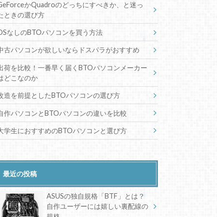
GeForceかQuadroのどっちにすべきか、と迷っ
たときの選び方
OSなしのBTOパソコンを買う方法
中古パソコンが欲しいならドスパラがおすすめ
出荷を比較！一番早く届くBTOパソコンメーカー
はどこなのか
改造を前提としたBTOパソコンの選び方
自作パソコンとBTOパソコンの違いを比較
大学生におすすめのBTOパソコンと選び方
最近の投稿
ASUSの独自規格「BTF」とは？
自作ユーザーには嬉しい裏配線の
規格