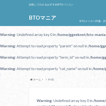
比較してわかるおすすめBTOパソコン
BTOマニア
BTOメーカー評価・評
Warning
: Undefined array key 0 in
/home/ggeeknet/bto-mania.
Warning
: Attempt to read property "parent" on null in
/home/gge
Warning
: Attempt to read property "term_id" on null in
/home/gg
Warning
: Attempt to read property "cat_name" on null in
/home/g
ホーム
hr02
Warning
: Undefined array key 0 in
/home/