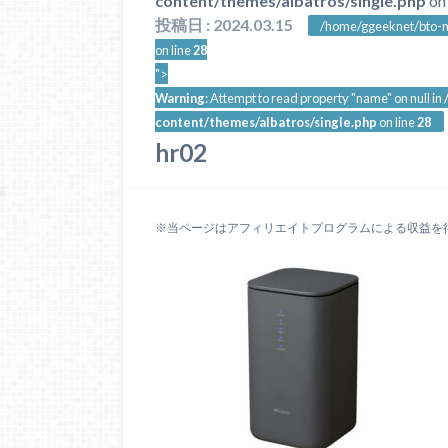
content/themes/albatros/single.php
on 
投稿日 : 2024.03.15
/home/ggeeknet/bto-m
on line
28
">
Warning
: Attempt to read property "name" on null in
content/themes/albatros/single.php
on line
28
hr02
※当ページはアフィリエイトプログラムによる収益を