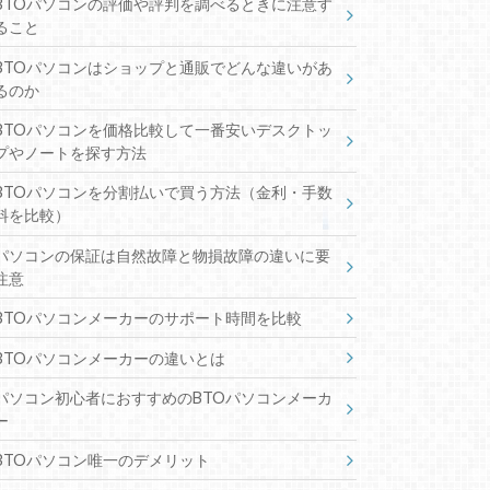
BTOパソコンの評価や評判を調べるときに注意す
ること
BTOパソコンはショップと通販でどんな違いがあ
るのか
BTOパソコンを価格比較して一番安いデスクトッ
プやノートを探す方法
BTOパソコンを分割払いで買う方法（金利・手数
料を比較）
パソコンの保証は自然故障と物損故障の違いに要
注意
BTOパソコンメーカーのサポート時間を比較
BTOパソコンメーカーの違いとは
パソコン初心者におすすめのBTOパソコンメーカ
ー
BTOパソコン唯一のデメリット