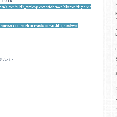
line
18
ania.com/public_html/wp-content/themes/albatros/single.php
/home/ggeeknet/bto-mania.com/public_html/wp-
得ています。