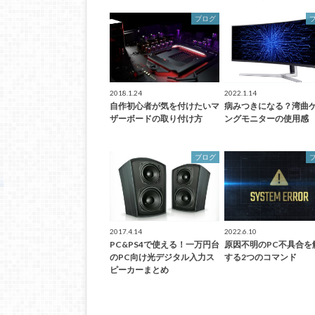
ブログ
2018.1.24
2022.1.14
自作初心者が気を付けたいマ
病みつきになる？湾曲
ザーボードの取り付け方
ングモニターの使用感
ブログ
2017.4.14
2022.6.10
PC&PS4で使える！一万円台
原因不明のPC不具合を
のPC向け光デジタル入力ス
する2つのコマンド
ピーカーまとめ