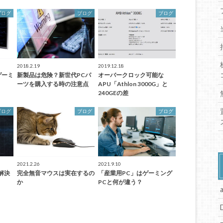
ブログ
ブログ
ブログ
2018.2.19
2019.12.18
ゲーミ
新製品は危険？新世代PCパ
オーバークロック可能な
ーツを購入する時の注意点
APU「Athlon 3000G」と
240GEの差
ブログ
ブログ
ブログ
2021.2.26
2021.9.10
解決
完全無音マウスは実在するの
「産業用PC」はゲーミング
か
PCと何が違う？