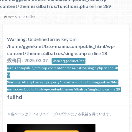
content/themes/albatros/functions.php
on line
289
ホーム
fullhd
Warning
: Undefined array key 0 in
/home/ggeeknet/bto-mania.com/public_html/wp-
content/themes/albatros/single.php
on line
18
投稿日 : 2025.03.07
/home/ggeeknet/bto-
mania.com/public_html/wp-content/themes/albatros/single.php on line
28
">
Warning
: Attempt to read property "name" on null in
/home/ggeeknet/bto-
mania.com/public_html/wp-content/themes/albatros/single.php
on line
28
fullhd
※当ページはアフィリエイトプログラムによる収益を得ています。