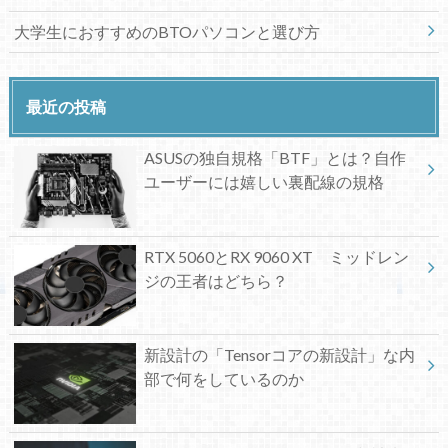
大学生におすすめのBTOパソコンと選び方
最近の投稿
ASUSの独自規格「BTF」とは？自作
ユーザーには嬉しい裏配線の規格
RTX 5060とRX 9060 XT ミッドレン
ジの王者はどちら？
新設計の「Tensorコアの新設計」な内
部で何をしているのか