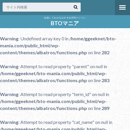
比較してわかるおすすめBTOパソコン
BTOマニア
Warning
: Undefined array key 0 in
/home/ggeeknet/bto-
mania.com/public_html/wp-
content/themes/albatros/functions.php
on line
282
Warning
: Attempt to read property "parent" on null in
/home/ggeeknet/bto-mania.com/public_html/wp-
content/themes/albatros/functions.php
on line
283
Warning
: Attempt to read property "term_id" on null in
/home/ggeeknet/bto-mania.com/public_html/wp-
content/themes/albatros/functions.php
on line
289
Warning
: Attempt to read property "cat_name" on null in
/home/ggeeknet/bto-mania.com/public_html/wp-