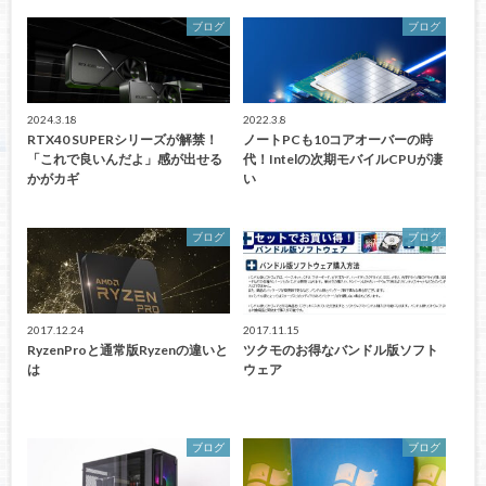
ブログ
ブログ
2024.3.18
2022.3.8
RTX40 SUPERシリーズが解禁！
ノートPCも10コアオーバーの時
「これで良いんだよ」感が出せる
代！Intelの次期モバイルCPUが凄
かがカギ
い
ブログ
ブログ
2017.12.24
2017.11.15
RyzenProと通常版Ryzenの違いと
ツクモのお得なバンドル版ソフト
は
ウェア
ブログ
ブログ