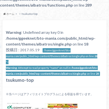
content/themes/albatros/functions.php
on line
289
ホーム
tsukumo-top
Warning
: Undefined array key 0 in
/home/ggeeknet/bto-mania.com/public_html/wp-
content/themes/albatros/single.php
on line
18
投稿日 : 2017.05.19
/home/ggeeknet/bto-
mania.com/public_html/wp-content/themes/albatros/single.php on line
28
">
Warning
: Attempt to read property "name" on null in
/home/ggeeknet/bto-
mania.com/public_html/wp-content/themes/albatros/single.php
on line
28
tsukumo-top
※当ページはアフィリエイトプログラムによる収益を得ています。