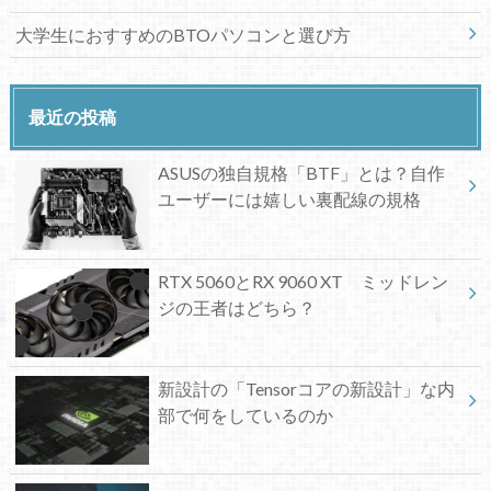
大学生におすすめのBTOパソコンと選び方
最近の投稿
ASUSの独自規格「BTF」とは？自作
ユーザーには嬉しい裏配線の規格
RTX 5060とRX 9060 XT ミッドレン
ジの王者はどちら？
新設計の「Tensorコアの新設計」な内
部で何をしているのか