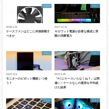
ブログ
ブログ
2018.3.22
2021.12.13
ケースファンはどこに何個搭載す
キロワット電源が必要な構成と実
べきか
際の消費電力
ブログ
ブログ
2022.12.6
2025.3.28
モニターのピボット機能 いつ使
「PCにケースいらなくね？」は間
う？
違い！ケースなしの運用を半年続
けた結果
ブログ
ブログ