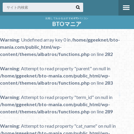
比較してわかるおすすめBTOパソコン
BTOマニア
Warning
: Undefined array key 0 in
/home/ggeeknet/bto-
mania.com/public_html/wp-
content/themes/albatros/functions.php
on line
282
Warning
: Attempt to read property "parent" on null in
/home/ggeeknet/bto-mania.com/public_html/wp-
content/themes/albatros/functions.php
on line
283
Warning
: Attempt to read property "term_id" on null in
/home/ggeeknet/bto-mania.com/public_html/wp-
content/themes/albatros/functions.php
on line
289
Warning
: Attempt to read property "cat_name" on null in
/home/ggeeknet/bto-mania.com/public_html/wp-