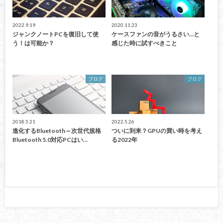
2022.9.19
2020.11.23
ジャンクノートPCを復旧して使
ケースファンの音がうるさい…と
う！は可能か？
感じた時に試すべきこと
ブログ
ブログ
2018.5.21
2022.5.26
進化するBluetooth～次世代規格
ついに到来？GPUの買い時を考え
Bluetooth 5.0対応PCはい…
る2022年