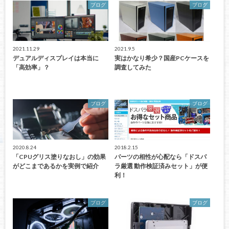
ブログ
ブログ
2021.11.29
2021.9.5
デュアルディスプレイは本当に
実はかなり希少？国産PCケースを
「高効率」？
調査してみた
ブログ
ブログ
2020.8.24
2018.2.15
「CPUグリス塗りなおし」の効果
パーツの相性が心配なら「ドスパ
がどこまであるかを実例で紹介
ラ厳選 動作検証済みセット」が便
利！
ブログ
ブログ