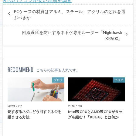
BTOパソコンが安い時期を調査
PCケースの材質はアルミ、スチール、アクリルのどれを選
ぶべきか
回線遅延を防止するネトゲ専用ルーター「Nighthawk
XR500」
RECOMMEND
こちらの記事も人気です。
ブログ
ブログ
2023.9.29
2018.1.20
硬すぎるネジ…どう回す？ネジを
Intel製CPUとAMD製GPUがタッ
緩ませる方法
グを組む！「KBL-G」とは何か