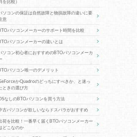
料を比較）
パソコンの保証は自然故障と物損故障の違いに要
注意
BTOパソコンメーカーのサポート時間を比較
BTOパソコンメーカーの違いとは
パソコン初心者におすすめのBTOパソコンメーカ
ー
BTOパソコン唯一のデメリット
GeForceかQuadroのどっちにすべきか、と迷っ
たときの選び方
OSなしのBTOパソコンを買う方法
中古パソコンが欲しいならドスパラがおすすめ
出荷を比較！一番早く届くBTOパソコンメーカー
はどこなのか