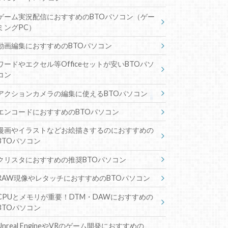
ゲーム実況配信におすすめのBTOパソコン（ゲー
ミングPC）
動画編集におすすめのBTOパソコン
ワードやエクセル等Officeセットが安いBTOパソ
コン
アクションカメラの編集に使えるBTOパソコン
エンコードにおすすめのBTOパソコン
漫画やイラストなどお絵描きするのにおすすめの
BTOパソコン
クリスタにおすすめの推奨BTOパソコン
RAW現像やレタッチにおすすめのBTOパソコン
CPUとメモリが重要！DTM・DAWにおすすめの
BTOパソコン
Unreal EngineやVRのゲーム開発におすすめの