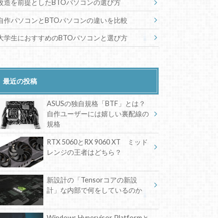
改造を前提としたBTOパソコンの選び方
自作パソコンとBTOパソコンの違いを比較
大学生におすすめのBTOパソコンと選び方
最近の投稿
ASUSの独自規格「BTF」とは？
自作ユーザーには嬉しい裏配線の
規格
RTX 5060とRX 9060 XT ミッド
レンジの王者はどちら？
新設計の「Tensorコアの新設
計」な内部で何をしているのか
Windows Hypervisor Platformと