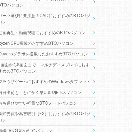
BTOパソコン
パーツ選びに要注意！CADにおすすめのBTOパソ
コン
動画再生・動画視聴におすすめのBTOパソコン
Ryzen CPU搭載のおすすめBTOパソコン
Quadroグラボを搭載したおすすめBTOパソコン
2画面から8画面まで！マルチディスプレイにおす
すめのBTOパソコン
ブラウザゲームにおすすめのWindowsタブレット
当日出荷も！とにかく早い即納BTOパソコン
持ち運びやすい軽量なBTOノートパソコン
株式売買や為替取引（FX）におすすめのBTOパソ
コン
無線LAN対応のBTOパソコン