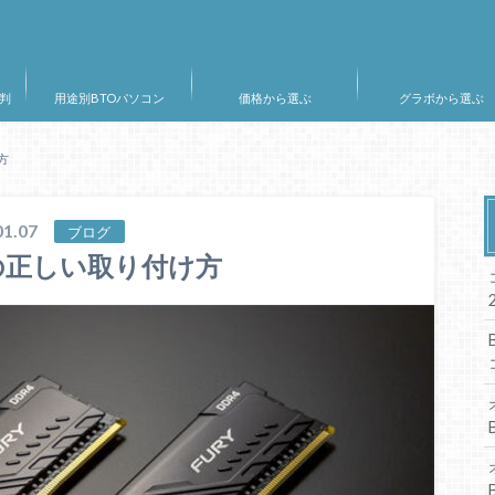
判
用途別BTOパソコン
価格から選ぶ
グラボから選ぶ
方
1.07
ブログ
の正しい取り付け方