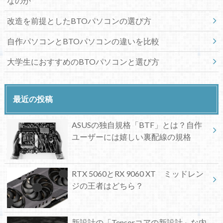
なのか
改造を前提としたBTOパソコンの選び方
自作パソコンとBTOパソコンの違いを比較
大学生におすすめのBTOパソコンと選び方
最近の投稿
ASUSの独自規格「BTF」とは？自作
ユーザーには嬉しい裏配線の規格
RTX 5060とRX 9060 XT ミッドレン
ジの王者はどちら？
新設計の「Tensorコアの新設計」な内