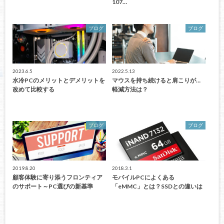
107…
ブログ
ブログ
2023.6.5
2022.5.13
水冷PCのメリットとデメリットを
マウスを持ち続けると肩こりが…
改めて比較する
軽減方法は？
ブログ
ブログ
2019.8.20
2018.3.1
顧客体験に寄り添うフロンティア
モバイルPCによくある
のサポート～PC選びの新基準
「eMMC」とは？SSDとの違いは