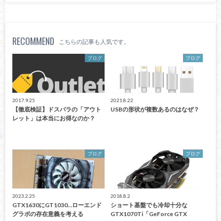
RECOMMEND
こちらの記事も人気です。
ブログ
ブログ
2017.9.25
2021.8.22
【徹底検証】ドスパラの「アウト
USBの形状が複数あるのはなぜ？
レット」は本当にお得なのか？
ブログ
ブログ
2023.2.25
2018.8.2
GTX1630にGT1030…ローエンド
ショート基盤でも冷却十分な
グラボの存在意義を考える
GTX1070Ti「GeForce GTX