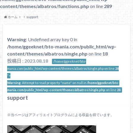
content/themes/albatros/functions.php
on line
289
ホーム
support
Warning
: Undefined array key 0 in
/home/ggeeknet/bto-mania.com/public_html/wp-
content/themes/albatros/single.php
on line
18
投稿日 : 2023.08.18
/home/ggeeknet/bto-
mania.com/public_html/wp-content/themes/albatros/single.php on line
28
">
Warning
: Attempt to read property "name" on null in
/home/ggeeknet/bto-
mania.com/public_html/wp-content/themes/albatros/single.php
on line
28
support
※当ページはアフィリエイトプログラムによる収益を得ています。