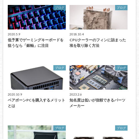
ブログ
ブログ
2020.5.9
2018.10.4
低予算でゲーミングキーボードを
CPUクーラーのフィンに詰まった
狙うなら「銀軸」に注目
埃を取り除く方法
ブログ
ブログ
2020.10.9
2023.2.6
ベアボーンPCを購入するメリット
知名度は低いが信頼できるパーツ
とは
メーカー
ブログ
ブログ