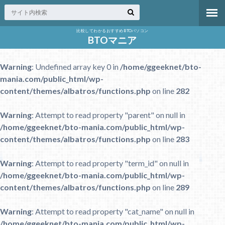
比較してわかるおすすめBTOパソコン
BTOマニア
Warning
: Undefined array key 0 in
/home/ggeeknet/bto-
mania.com/public_html/wp-
content/themes/albatros/functions.php
on line
282
Warning
: Attempt to read property "parent" on null in
/home/ggeeknet/bto-mania.com/public_html/wp-
content/themes/albatros/functions.php
on line
283
Warning
: Attempt to read property "term_id" on null in
/home/ggeeknet/bto-mania.com/public_html/wp-
content/themes/albatros/functions.php
on line
289
Warning
: Attempt to read property "cat_name" on null in
/home/ggeeknet/bto-mania.com/public_html/wp-