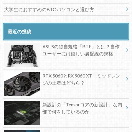
大学生におすすめのBTOパソコンと選び方
最近の投稿
ASUSの独自規格「BTF」とは？自作
ユーザーには嬉しい裏配線の規格
RTX 5060とRX 9060 XT ミッドレン
ジの王者はどちら？
新設計の「Tensorコアの新設計」な内
部で何をしているのか