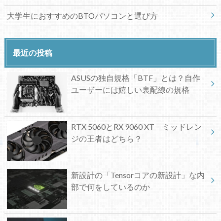
大学生におすすめのBTOパソコンと選び方
最近の投稿
ASUSの独自規格「BTF」とは？自作
ユーザーには嬉しい裏配線の規格
RTX 5060とRX 9060 XT ミッドレン
ジの王者はどちら？
新設計の「Tensorコアの新設計」な内
部で何をしているのか