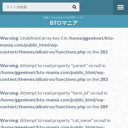
比較してわかるおすすめBTOパソコン
BTOマニア
Warning
: Undefined array key 0 in
/home/ggeeknet/bto-
mania.com/public_html/wp-
content/themes/albatros/functions.php
on line
282
Warning
: Attempt to read property "parent" on null in
/home/ggeeknet/bto-mania.com/public_html/wp-
content/themes/albatros/functions.php
on line
283
Warning
: Attempt to read property "term_id" on null in
/home/ggeeknet/bto-mania.com/public_html/wp-
content/themes/albatros/functions.php
on line
289
Warning
: Attempt to read property "cat_name" on null in
/home/ggeeknet/bto-mania.com/public_html/wp-