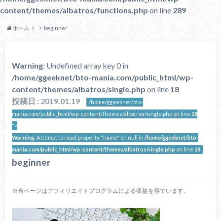
content/themes/albatros/functions.php
on line
289
ホーム
beginner
Warning
: Undefined array key 0 in
/home/ggeeknet/bto-mania.com/public_html/wp-
content/themes/albatros/single.php
on line
18
投稿日 : 2019.01.19
/home/ggeeknet/bto-
mania.com/public_html/wp-content/themes/albatros/single.php on line
28
">
Warning
: Attempt to read property "name" on null in
/home/ggeeknet/bto-
mania.com/public_html/wp-content/themes/albatros/single.php
on line
28
beginner
※当ページはアフィリエイトプログラムによる収益を得ています。