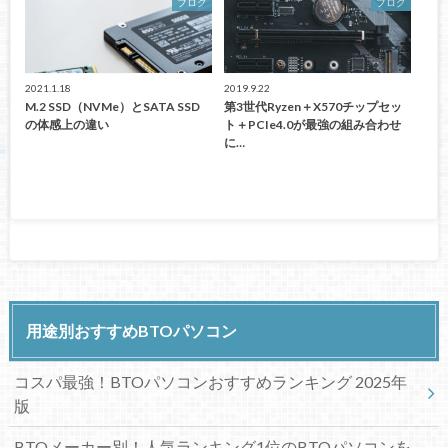
ブログ
ブログ
2021.1.18
2019.9.22
M.2 SSD（NVMe）とSATA SSD
第3世代Ryzen＋X570チップセッ
の体感上の違い
ト＋PCIe4.0が最強の組み合わせ
に…
用途別おすすめBTOパソコン
コスパ最強！BTOパソコンおすすめランキング 2025年
版
BTOメーカー別！人気ランキング1位のBTOパソコンを