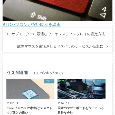
BTOパソコンが安い時期を調査
サブモニターに最適なワイヤレスディスプレイの設定方法
故障マウスを復活させるドスパラのサービスが話題に
RECOMMEND
こちらの記事も人気です。
ブログ
ブログ
2019.3.11
2024.10.1
Core i7-8750Hの性能とデスクト
国産のマザーボードを作っている
ップ版との違い
意外な会社