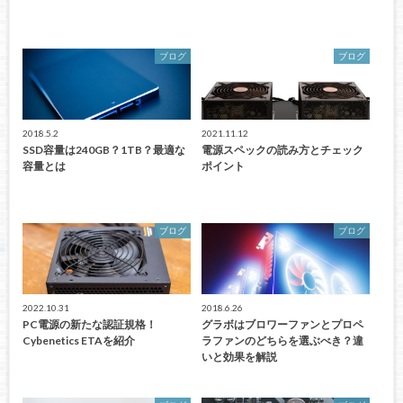
ブログ
ブログ
2018.5.2
2021.11.12
SSD容量は240GB？1TB？最適な
電源スペックの読み方とチェック
容量とは
ポイント
ブログ
ブログ
2022.10.31
2018.6.26
PC電源の新たな認証規格！
グラボはブロワーファンとプロペ
Cybenetics ETAを紹介
ラファンのどちらを選ぶべき？違
いと効果を解説