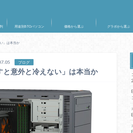
判
用途別BTOパソコン
価格から選ぶ
グラボから選ぶ
ない」は本当か
7.05
ブログ
すと意外と冷えない」は本当か