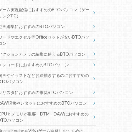
ゲーム実況配信におすすめのBTOパソコン（ゲー
ミングPC）
動画編集におすすめのBTOパソコン
ワードやエクセル等Officeセットが安いBTOパソ
コン
アクションカメラの編集に使えるBTOパソコン
エンコードにおすすめのBTOパソコン
漫画やイラストなどお絵描きするのにおすすめの
BTOパソコン
クリスタにおすすめの推奨BTOパソコン
RAW現像やレタッチにおすすめのBTOパソコン
CPUとメモリが重要！DTM・DAWにおすすめの
BTOパソコン
Unreal EngineやVRのゲーム開発におすすめの