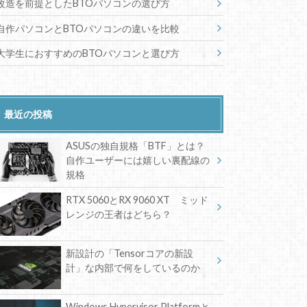
改造を前提としたBTOパソコンの選び方
自作パソコンとBTOパソコンの違いを比較
大学生におすすめのBTOパソコンと選び方
最近の投稿
ASUSの独自規格「BTF」とは？
自作ユーザーには嬉しい裏配線の
規格
RTX 5060とRX 9060 XT ミッド
レンジの王者はどちら？
新設計の「Tensorコアの新設
計」な内部で何をしているのか
Windows Hypervisor Platformと