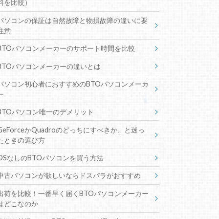
料を比較）
パソコンの保証は自然故障と物損故障の違いに要
注意
BTOパソコンメーカーのサポート時間を比較
BTOパソコンメーカーの違いとは
パソコン初心者におすすめのBTOパソコンメーカ
ー
BTOパソコン唯一のデメリット
GeForceかQuadroのどっちにすべきか、と迷っ
たときの選び方
OSなしのBTOパソコンを買う方法
中古パソコンが欲しいならドスパラがおすすめ
出荷を比較！一番早く届くBTOパソコンメーカー
はどこなのか