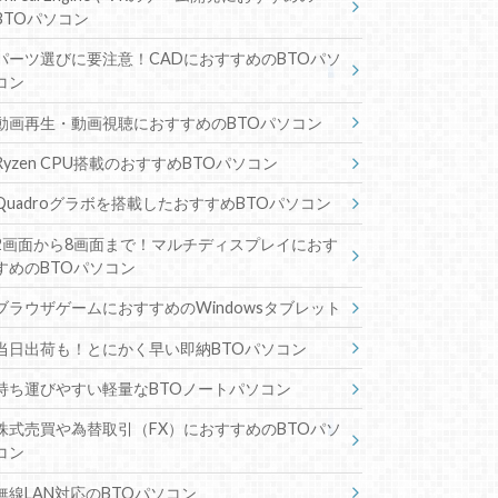
BTOパソコン
パーツ選びに要注意！CADにおすすめのBTOパソ
コン
動画再生・動画視聴におすすめのBTOパソコン
Ryzen CPU搭載のおすすめBTOパソコン
Quadroグラボを搭載したおすすめBTOパソコン
2画面から8画面まで！マルチディスプレイにおす
すめのBTOパソコン
ブラウザゲームにおすすめのWindowsタブレット
当日出荷も！とにかく早い即納BTOパソコン
持ち運びやすい軽量なBTOノートパソコン
株式売買や為替取引（FX）におすすめのBTOパソ
コン
無線LAN対応のBTOパソコン