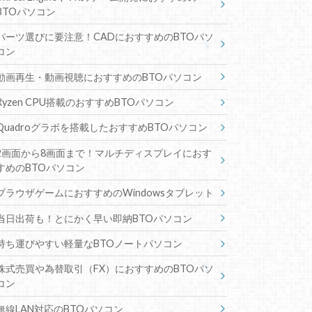
BTOパソコン
パーツ選びに要注意！CADにおすすめのBTOパソ
コン
動画再生・動画視聴におすすめのBTOパソコン
Ryzen CPU搭載のおすすめBTOパソコン
Quadroグラボを搭載したおすすめBTOパソコン
2画面から8画面まで！マルチディスプレイにおす
すめのBTOパソコン
ブラウザゲームにおすすめのWindowsタブレット
当日出荷も！とにかく早い即納BTOパソコン
持ち運びやすい軽量なBTOノートパソコン
株式売買や為替取引（FX）におすすめのBTOパソ
コン
無線LAN対応のBTOパソコン