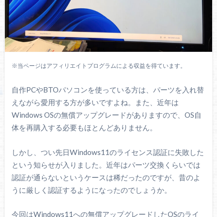
※当ページはアフィリエイトプログラムによる収益を得ています。
自作PCやBTOパソコンを使っている方は、パーツを入れ替
えながら愛用する方が多いですよね。また、近年は
Windows OSの無償アップグレードがありますので、OS自
体を再購入する必要もほとんどありません。
しかし、つい先日Windows11のライセンス認証に失敗した
という知らせが入りました。近年はパーツ交換くらいでは
認証が通らないというケースは稀だったのですが、昔のよ
うに厳しく認証するようになったのでしょうか。
今回はWindows11への無償アップグレードしたOSのライ