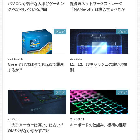
パソコンが苦手な人ほどゲーミン
超高速ネットワークストレージ
グPCが向いている理由
「NVMe-oF」は導入するべきか
ブログ
ブログ
2021.12.17
2020.3.6
Core i7 3770は今でも現役で通用
L1、L2、L3キャッシュの違いと役
するか？
割
ブログ
ブログ
2022.7.5
2020.3.11
「大手メーカーは高い」は古い？
キーボードの仕組み、機構の種類
OMENがなかなかすごい